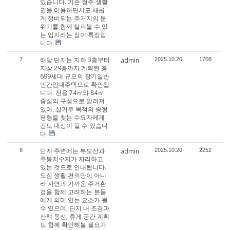
있습니다. 기존 청주 생활
권을 이용하면서도 새롭
게 정비되는 주거지의 분
위기를 함께 살펴볼 수 있
는 입지라는 점이 특징입
니다.
해당 단지는 지하 3층부터
7
admin
2025.10.20
1708
지상 29층까지 계획된 총
699세대 규모의 장기일반
민간임대주택으로 확인됩
니다. 전용 74㎡와 84㎡
중심의 구성으로 알려져
있어, 실거주 목적의 중형
평형을 찾는 수요자에게
검토 대상이 될 수 있습니
다.
단지 주변에는 부모산과
6
admin
2025.10.20
2252
주봉저수지가 자리하고
있는 것으로 안내됩니다.
도심 생활 편의만이 아니
라 자연과 가까운 주거환
경을 함께 고려하는 분들
에게 의미 있는 요소가 될
수 있으며, 단지 내 조경과
산책 동선, 휴게 공간 계획
도 함께 확인해볼 필요가