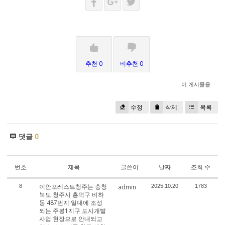
추천 0
비추천 0
이 게시물을
수정
삭제
목록
댓글
0
번호
제목
글쓴이
날짜
조회 수
이안포레스트청주는 충청
8
admin
2025.10.20
1783
북도 청주시 흥덕구 비하
동 487번지 일대에 조성
되는 주봉1지구 도시개발
사업 현장으로 안내되고